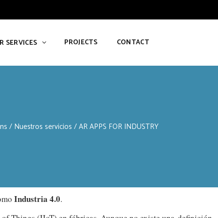
PROJECTS
CONTACT
R SERVICES
ons
/
Nuestros servicios
/
AR APPS FOR INDUSTRY
Industria 4.0
como
.
t of Things (IIoT) en fábricas. Aunque no existe una definición