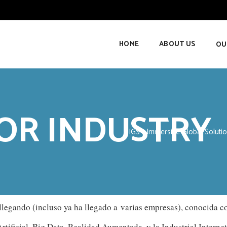
HOME
ABOUT US
OU
FOR INDUSTRY
IGS - Immersive Global Soluti
 llegando (incluso ya ha llegado a varias empresas), conocida 
Artificial, Big Data, Realidad Aumentada, y la Industrial Interne